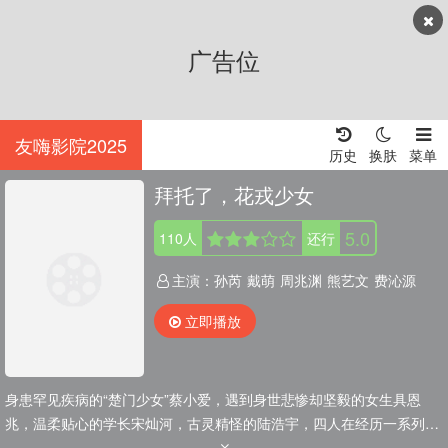
广告位
友嗨影院2025
历史
换肤
菜单
拜托了，花戎少女
5.0
110
人
还行
主演：
孙芮
戴萌
周兆渊
熊艺文
费沁源
立即播放
身患罕见疾病的“楚门少女”蔡小爱，遇到身世悲惨却坚毅的女生具恩
兆，温柔贴心的学长宋灿河，古灵精怪的陆浩宇，四人在经历一系列的
困难中不断成长，关键时刻一起帮助蔡小爱戳破坏人背后的谎言，更是