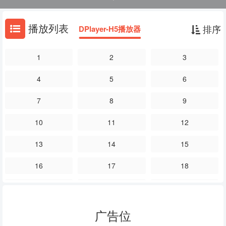
在众人的努力下让蔡小爱重获健康，最后四人为了各自的人生闪闪发
光。
播放列表
排序
DPlayer-H5播放器
1
2
3
4
5
6
7
8
9
10
11
12
13
14
15
16
17
18
19
20
21
22
23
24
广告位