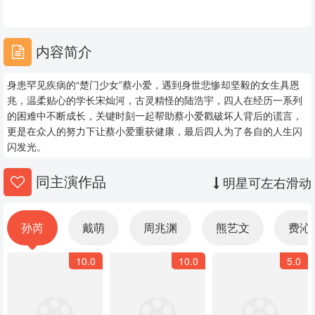
25
26
27
28
29
30
内容简介
31
32
33
身患罕见疾病的“楚门少女”蔡小爱，遇到身世悲惨却坚毅的女生具恩
34
35
36
兆，温柔贴心的学长宋灿河，古灵精怪的陆浩宇，四人在经历一系列
的困难中不断成长，关键时刻一起帮助蔡小爱戳破坏人背后的谎言，
37
38
39
更是在众人的努力下让蔡小爱重获健康，最后四人为了各自的人生闪
闪发光。
40
41
42
同主演作品
明星可左右滑动
43
44
45
46
47
48
孙芮
戴萌
周兆渊
熊艺文
费沁
10.0
10.0
5.0