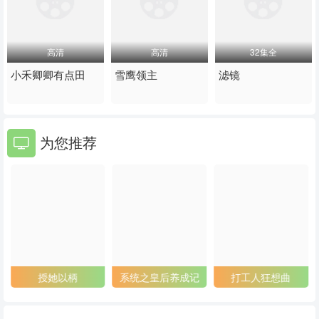
高清
高清
32集全
小禾卿卿有点田
雪鹰领主
滤镜
为您推荐
授她以柄
系统之皇后养成记
打工人狂想曲