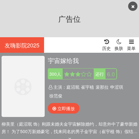
广告位
友嗨影院2025
历史
换肤
菜单
宇宙嫁给我
6.0
300
人
还行
主演：
庭沼珉
崔宇植
裴那拉
申涩琪
徐范俊
立即播放
柳美里（庭沼珉 饰）刚跟未婚夫金宇宙解除婚约，却意外中了豪华新婚
房！ 为了500万新婚豪宅，找来同名的男子金宇宙（崔宇植 饰）假结
婚，为期90天的假结婚挑战就此展开。