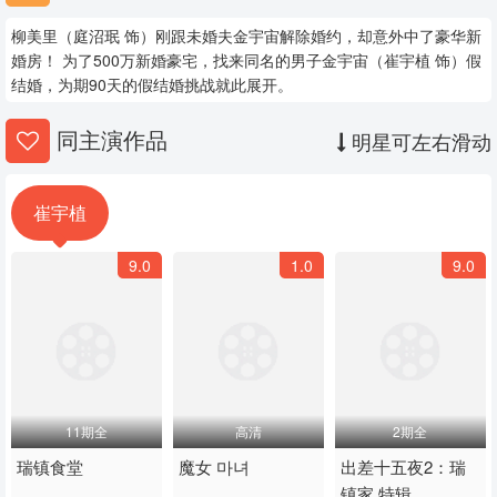
柳美里（庭沼珉 饰）刚跟未婚夫金宇宙解除婚约，却意外中了豪华新
婚房！ 为了500万新婚豪宅，找来同名的男子金宇宙（崔宇植 饰）假
结婚，为期90天的假结婚挑战就此展开。
同主演作品
明星可左右滑动
崔宇植
9.0
1.0
9.0
11期全
高清
2期全
瑞镇食堂
魔女 마녀
出差十五夜2：瑞
镇家 特辑