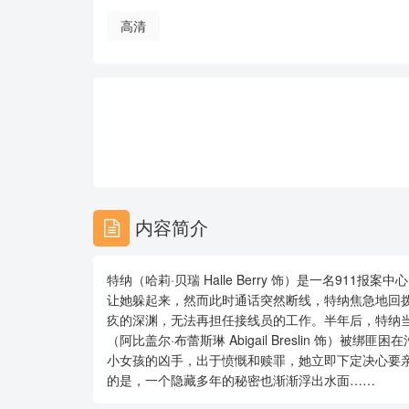
高清
内容简介
特纳（哈莉·贝瑞 Halle Berry 饰）是一名9
让她躲起来，然而此时通话突然断线，特纳焦急地回
疚的深渊，无法再担任接线员的工作。半年后，特纳
（阿比盖尔·布蕾斯琳 Abigail Breslin 饰
小女孩的凶手，出于愤慨和赎罪，她立即下定决心要
的是，一个隐藏多年的秘密也渐渐浮出水面……