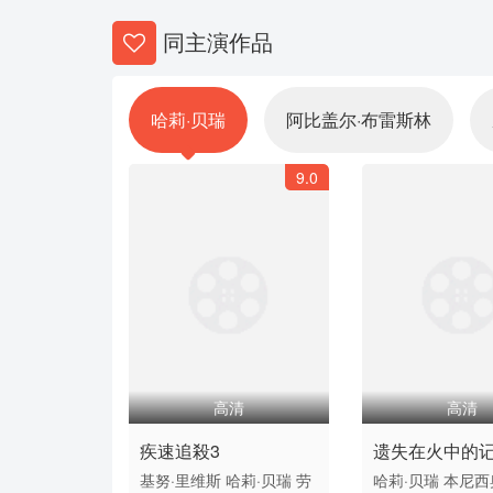
同主演作品
哈莉·贝瑞
阿比盖尔·布雷斯林
9.0
高清
高清
疾速追殺3
遗失在火中的
基努·里维斯
哈莉·贝瑞
劳
哈莉·贝瑞
本尼西