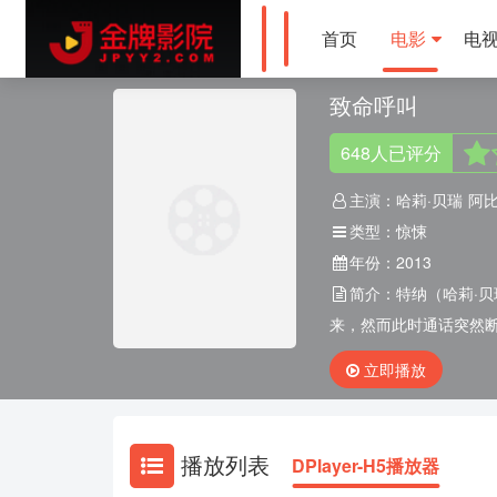
首页
电影
电
致命呼叫
648
人
已评分
主演：
哈莉·贝瑞
阿比
类型：
惊悚
年份：
2013
简介：
特纳（哈莉·贝
来，然而此时通话突然断
立即播放
播放列表
DPlayer-H5播放器