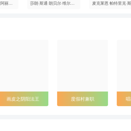
阿丽克
莎朗·斯通
朗贝尔·维尔森
麦克莱恩
帕特里克·
·贝瑞
弗兰西丝·康罗伊
尔特
法米克·詹
度假村兼职
唱歌的六个女人
八仙