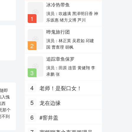
冰冷热带鱼
演员：吹越满 黑泽明日香 神
1
乐坂惠 绪方义博 芦川
哗鬼旅行团
演员：林正英 吴君如 邱建
2
国 曹查理 胡枫
追踪章鱼保罗
演员：田原 连晋 黄健翔 李
3
承鹏 张
4
老师！是裂口女！
纳随即
陷入愧
5
龙在边缘
凯西
杀死那个
6
想不到
#窨井盖
7
宽频聊斋之夜更管理员