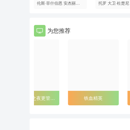
伦斯·菲什伯恩
安杰丽卡·
托罗
大卫·杜楚尼
休斯顿
伊恩·麦柯肖
西斯·卢埃林
米卡
为您推荐
铁血精英
画皮之阴阳法王