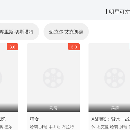
明星可左
摩里斯·切斯塔特
迈克尔·艾克朗德
3.0
3.0
高清
高清
记忆
猫女
X战警3：背水一战
奥·德尔·
哈莉·贝瑞
本杰明·布拉特
休·杰克曼
哈莉·贝瑞