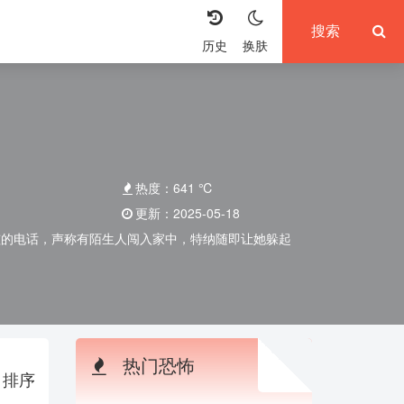
历史
换肤
热度：
641
℃
更新：
2025-05-18
个小女孩的电话，声称有陌生人闯入家中，特纳随即让她躲起
热门恐怖
排序