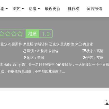
视剧
综艺
动漫
最近更新
排行榜
留言报错
1.0
很差
盖尔·布雷斯林
摩里斯·切斯塔特
迈克尔·艾克朗德
大卫·奥唐家
导演：
布拉德·安德森
状态：
高清
地区：
美国
语言：
英语
瑞 Halle Berry 饰）是一名911报案中心的接线员，一天她接到一
线，特纳焦急地回拨，不料却因此暴露了...