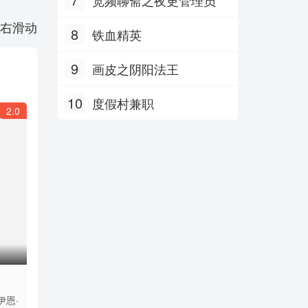
右滑动
8
铁血精英
9
画皮之阴阳法王
10
度假村兼职
2.0
伊恩·