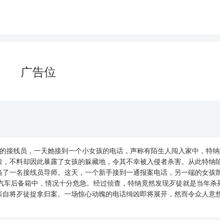
广告位
11报案中心的接线员，一天她接到一个小女孩的电话，声称有陌生人闯入家中，特
拨，不料却因此暴露了女孩的躲藏地，令其不幸被入侵者杀害。从此特纳
当了一名接线员导师。这天，一个新手接到一通报案电话，另一端的女孩
）被绑匪困在汽车后备箱中，情况十分危急。经过侦查，特纳竟然发现歹徒就是当年
亲自将歹徒捉拿归案。一场惊心动魄的电话缉凶即将展开，然而令众人意