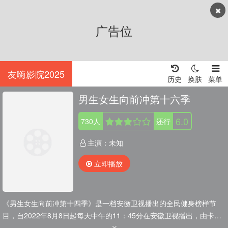
广告位
友嗨影院2025
历史
换肤
菜单
男生女生向前冲第十六季
6.0
730
人
还行
主演：
未知
立即播放
《男生女生向前冲第十四季》是一档安徽卫视播出的全民健身榜样节
目，自2022年8月8日起每天中午的11：45分在安徽卫视播出，由卡斯
柏等加盟。安徽卫视《2022男生女生向前冲》自开播以来，全媒体数据