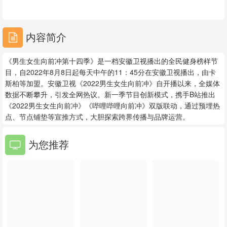
20240416
20240417
20240418
20240419
20240420
20240421
内容简介
20240422
20240423
20240424
《男生女生向前冲第十四季》是一档安徽卫视播出的全民健身榜样节
20240425
20240426
20240427
目，自2022年8月8日起每天中午的11：45分在安徽卫视播出，由卡
斯柏等加盟。安徽卫视《2022男生女生向前冲》自开播以来，全媒体
20240429
20240430
20240501
数据不断攀升，引发全网热议。新一季节目创新模式，携手B站推出
《2022男生女生向前冲》《哔哩哔哩向前冲》双版联动，通过预埋热
20240502
20240503
20240506
点、节点铺垫等宣推方式，大胆探索跨界传播与品牌运营。
20240507
20240508
20240509
为您推荐
20240510
20240511
20240513
20240514
20240515
20240516
20240517
20240518
20240520
20240521
20240522
20240523