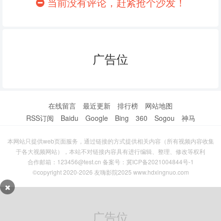
当前没有评论，赶紧抢个沙发！
20240705
20240706
20240707
20240708
20240709
20240710
20240711
20240712
20240713
广告位
20240714
20240715
20240716
20240717
20240718
20240719
在线留言
最近更新
排行榜
网站地图
20240720
20240721
20240722
RSS订阅
Baidu
Google
Bing
360
Sogou
神马
20240723
20240724
20240725
本网站只提供web页面服务，通过链接的方式提供相关内容（所有视频内容收集
于各大视频网站），本站不对链接内容具有进行编辑、整理、修改等权利
20240726
20240727
20240728
合作邮箱：123456@test.cn 备案号：
冀ICP备2021004844号-1
©copyright 2020-2026 友嗨影院2025 www.hdxingnuo.com
20240729
20240730
20240731
20240801
20240802
20240803
广告位
20240804
20240805
20240806