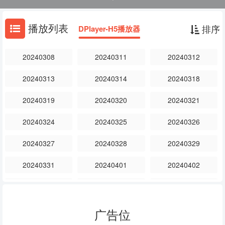
不断攀升，引发全网热议。新一季节目创新模式，携手B站推出《2022
男生女生向前冲》《哔哩哔哩向前冲》双版联动，通过预埋热点、节点
播放列表
排序
DPlayer-H5播放器
铺垫等宣推方式，大胆探索跨界传播与品牌运营。
20240308
20240311
20240312
20240313
20240314
20240318
20240319
20240320
20240321
20240324
20240325
20240326
20240327
20240328
20240329
20240331
20240401
20240402
20240408
20240409
20240410
20240411
20240412
20240415
广告位